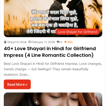
Love Shayari For Girlfriend
Shayri In Hindi
February 11, 2026
0
895
40+ Love Shayari in Hindi for Girlfriend
Impress (4 Line Romantic Collection)
Best Love Shayari in Hindi for Girlfriend Impress. Love changes,
trends change — but feelings? They remain beautifully
stubborn. Even…
Read More »