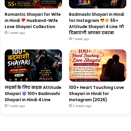
Romantic Shayari for Wife
Badmashi Shayari in Hindi
in Hindi
Husband-Wife
for Instagram
55+
Love Shayari Collection
Attitude Shayari 4 Line जो
दिखाएंगी आपका दबदबा
1 week ago
1 week ago
लड़कों के लिए कड़क Attitude
100+ Heart Touching Love
Shayari
100+ Badmashi
Shayari in Hindi for
Shayari in Hindi 4 Line
Instagram (2026)
1 week ago
2 weeks ago