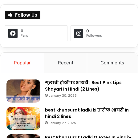
Follow Us
0
0
Fans
Followers
Popular
Recent
Comments
गुलाबी होठों पर शायरी | Best Pink Lips
Shayari in Hindi (2 Lines)
January 30, 2025
best khubsurat ladki ki तारीफ शायरी in
hindi 2 lines
January 27, 2025
Best Khubsurat Ladki Quotes In Hindi:-