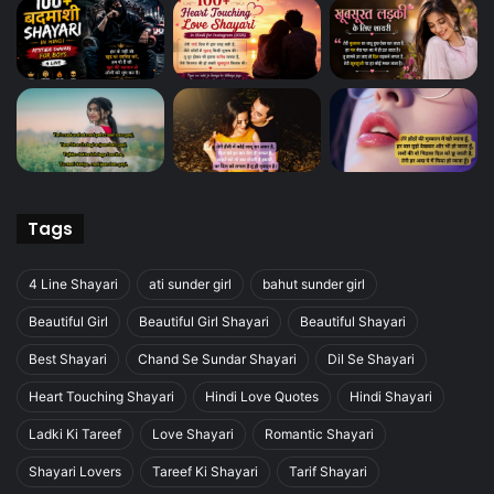
Tags
4 Line Shayari
ati sunder girl
bahut sunder girl
Beautiful Girl
Beautiful Girl Shayari
Beautiful Shayari
Best Shayari
Chand Se Sundar Shayari
Dil Se Shayari
Heart Touching Shayari
Hindi Love Quotes
Hindi Shayari
Ladki Ki Tareef
Love Shayari
Romantic Shayari
Shayari Lovers
Tareef Ki Shayari
Tarif Shayari