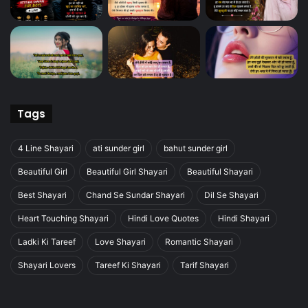
Tags
4 Line Shayari
ati sunder girl
bahut sunder girl
Beautiful Girl
Beautiful Girl Shayari
Beautiful Shayari
Best Shayari
Chand Se Sundar Shayari
Dil Se Shayari
Heart Touching Shayari
Hindi Love Quotes
Hindi Shayari
Ladki Ki Tareef
Love Shayari
Romantic Shayari
Shayari Lovers
Tareef Ki Shayari
Tarif Shayari