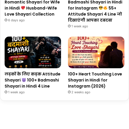
Romantic Shayari for Wife
Badmashi Shayari in Hindi
in Hindi
Husband-Wife
for Instagram
55+
Love Shayari Collection
Attitude Shayari 4 Line जो
दिखाएंगी आपका दबदबा
6 days ago
1 week ago
लड़कों के लिए कड़क Attitude
100+ Heart Touching Love
Shayari
100+ Badmashi
Shayari in Hindi for
Shayari in Hindi 4 Line
Instagram (2026)
1 week ago
2 weeks ago