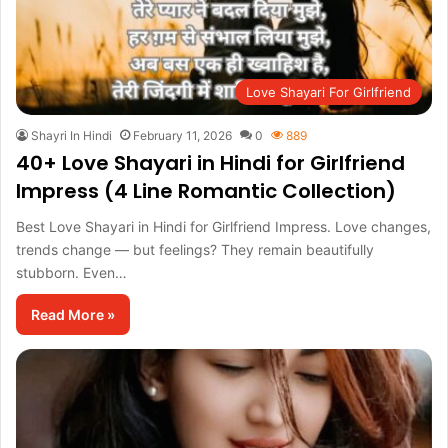
Love Shayari For Girlfriend
Shayri In Hindi
February 11, 2026
0
889
40+ Love Shayari in Hindi for Girlfriend
Impress (4 Line Romantic Collection)
Best Love Shayari in Hindi for Girlfriend Impress. Love changes,
trends change — but feelings? They remain beautifully
stubborn. Even…
Read More »