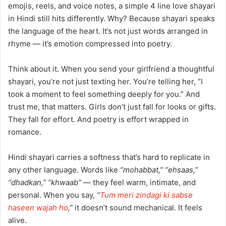
emojis, reels, and voice notes, a simple 4 line love shayari
in Hindi still hits differently. Why? Because shayari speaks
the language of the heart. It’s not just words arranged in
rhyme — it’s emotion compressed into poetry.
Think about it. When you send your girlfriend a thoughtful
shayari, you’re not just texting her. You’re telling her, “I
took a moment to feel something deeply for you.” And
trust me, that matters. Girls don’t just fall for looks or gifts.
They fall for effort. And poetry is effort wrapped in
romance.
Hindi shayari carries a softness that’s hard to replicate in
any other language. Words like
“mohabbat,” “ehsaas,”
“dhadkan,” “khwaab”
— they feel warm, intimate, and
personal. When you say,
“
Tum meri zindagi ki sabse
haseen wajah ho
,”
it doesn’t sound mechanical. It feels
alive.