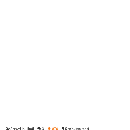
Shayri In Hindi
0
879
5 minutes read