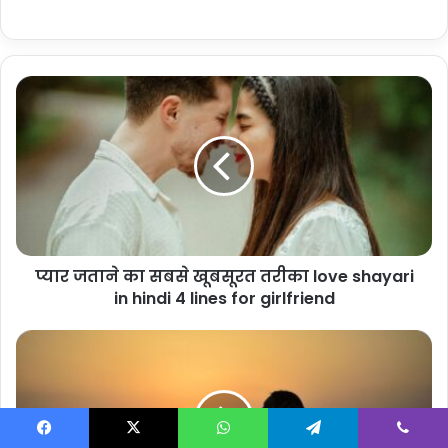
प्यार
जताने
का
सबसे
खूबसूरत
तरीका
love
shayari
in
प्यार जताने का सबसे खूबसूरत तरीका love shayari
hindi
4
in hindi 4 lines for girlfriend
lines
for
30+
girlfriend
Miss
You
Shayari
2
Line
Facebook
X
WhatsApp
Telegram
Viber