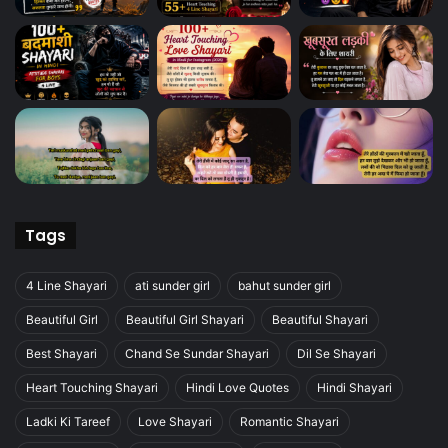
Tags
4 Line Shayari
ati sunder girl
bahut sunder girl
Beautiful Girl
Beautiful Girl Shayari
Beautiful Shayari
Best Shayari
Chand Se Sundar Shayari
Dil Se Shayari
Heart Touching Shayari
Hindi Love Quotes
Hindi Shayari
Ladki Ki Tareef
Love Shayari
Romantic Shayari