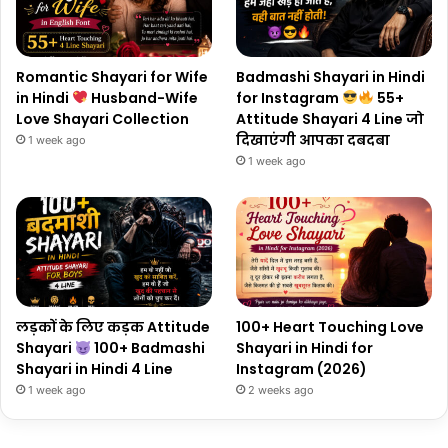
Romantic Shayari for Wife
Badmashi Shayari in Hindi
in Hindi
Husband-Wife
for Instagram
55+
Love Shayari Collection
Attitude Shayari 4 Line जो
दिखाएंगी आपका दबदबा
1 week ago
1 week ago
लड़कों के लिए कड़क Attitude
100+ Heart Touching Love
Shayari
100+ Badmashi
Shayari in Hindi for
Shayari in Hindi 4 Line
Instagram (2026)
1 week ago
2 weeks ago