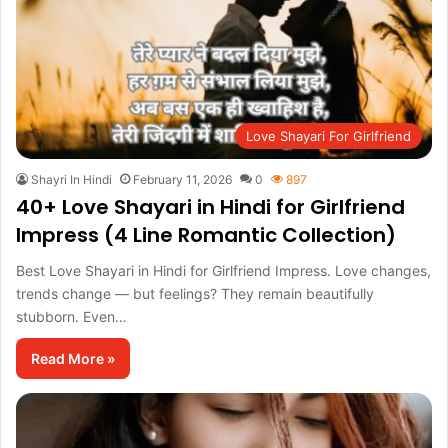
Love Shayari For Girlfriend
Shayri In Hindi
February 11, 2026
0
897
40+ Love Shayari in Hindi for Girlfriend
Impress (4 Line Romantic Collection)
Best Love Shayari in Hindi for Girlfriend Impress. Love changes,
trends change — but feelings? They remain beautifully
stubborn. Even…
Read More »