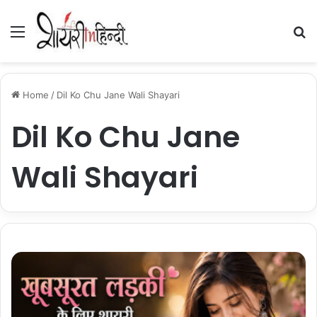
Menu
Se
Home
/
Dil Ko Chu Jane Wali Shayari
Dil Ko Chu Jane
Wali Shayari